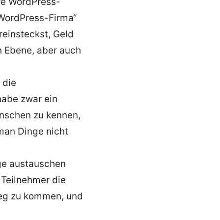
hre WordPress-
 „WordPress-Firma“
 reinsteckst, Geld
en Ebene, aber auch
 die
habe zwar ein
enschen zu kennen,
man Dinge nicht
nge austauschen
 Teilnehmer die
weg zu kommen, und