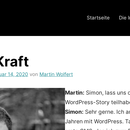
Startseite
Die 
raft
uar 14, 2020
von
Martin Wolfert
in
Humans
of
Martin:
Simon, lass uns 
WordPress
WordPress-Story teilhab
Simon:
Sehr gerne. Ich ar
Jahren mit WordPress. T