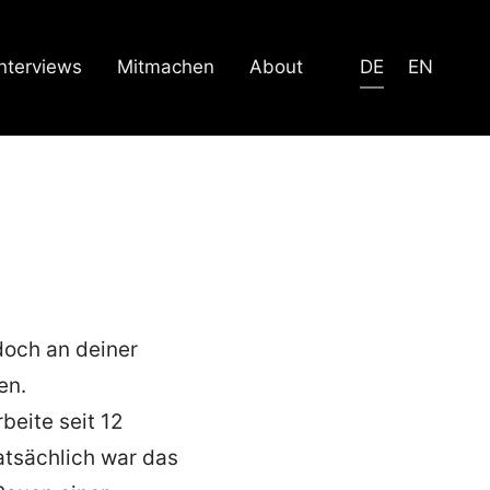
Interviews
Mitmachen
About
DE
EN
doch an deiner
en.
beite seit 12
atsächlich war das