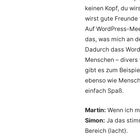
keinen Kopf, du wir
wirst gute Freunde 
Auf WordPress-Meet
das, was mich an d
Dadurch dass WordPr
Menschen – divers 
gibt es zum Beispi
ebenso wie Mensche
einfach Spaß.
Martin:
Wenn ich mi
Simon:
Ja das stim
Bereich (lacht).