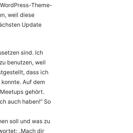
e, WordPress-Theme-
n, weil diese
ächsten Update
usetzen sind. Ich
zu benutzen, weil
gestellt, dass ich
n konnte. Auf dem
-Meetups gehört.
ich auch haben!“ So
hen soll und was zu
ortet: „Mach dir