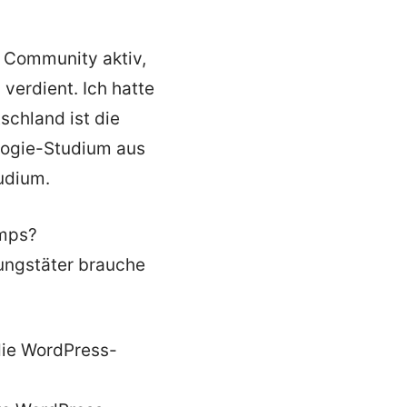
r Community aktiv,
verdient. Ich hatte
schland ist die
ologie-Studium aus
udium.
amps?
lungstäter brauche
die WordPress-