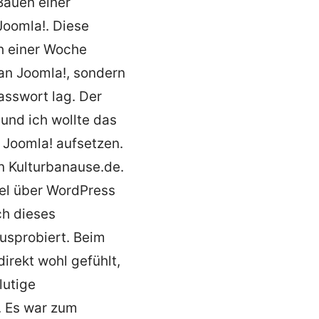
Bauen einer
Joomla!. Diese
h einer Woche
an Joomla!, sondern
sswort lag. Der
und ich wollte das
 Joomla! aufsetzen.
n Kulturbanause.de.
iel über WordPress
ch dieses
usprobiert. Beim
irekt wohl gefühlt,
lutige
. Es war zum