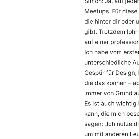
Simon: Ja, auf jeden
Meetups. Für diese 
die hinter dir oder 
gibt. Trotzdem lohn
auf einer profession
Ich habe vom erste
unterschiedliche Au
Gespür für Design, 
die das können – a
immer von Grund au
Es ist auch wichti
kann, die mich besc
sagen: „Ich nutze
um mit anderen Leu