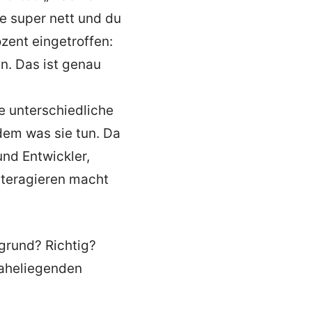
le super nett und du
zent eingetroffen:
n. Das ist genau
le unterschiedliche
dem was sie tun. Da
nd Entwickler,
nteragieren macht
rgrund? Richtig?
naheliegenden