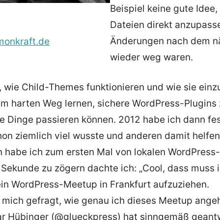
Beispiel keine gute Ide
Dateien direkt anzupasse
Änderungen nach dem n
imonkraft.de
wieder weg waren.
, wie Child-Themes funktionieren und wie sie einz
m harten Weg lernen, sichere WordPress-Plugins 
 Dinge passieren können. 2012 habe ich dann fest
on ziemlich viel wusste und anderen damit helfe
n habe ich zum ersten Mal von lokalen WordPress
 Sekunde zu zögern dachte ich: „Cool, dass muss 
ein WordPress-Meetup in Frankfurt aufzuziehen.
h mich gefragt, wie genau ich dieses Meetup ange
ar Hübinger (@glueckpress) hat sinngemäß geantw